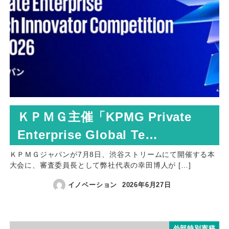
ＫＰＭＧ主催「KPMG Private
Enterprise Global Te…
ＫＰＭＧジャパンが7月8日、渋谷ストリームにて開催する本
大会に、審査委員長として弊社代表の幸田博人が […]
イノベーション
2026年6月27日
外部特別寄稿