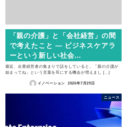
「親の介護」と「会社経営」の間
で考えたこと ― ビジネスケアラ
ーという新しい社会…
最近、企業経営者の集まりで話をしていると、「親の介護が
始まってね」という言葉を耳にする機会が増えまし […]
イノベーション
2026年7月29日
ニュース