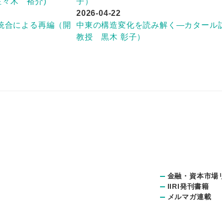
々木 裕介)
子）
2026-04-22
統合による再編（開
中東の構造変化を読み解く―カタール訪
教授 黒木 彰子）
金融・資本市場
IIRI発刊書籍
メルマガ連載