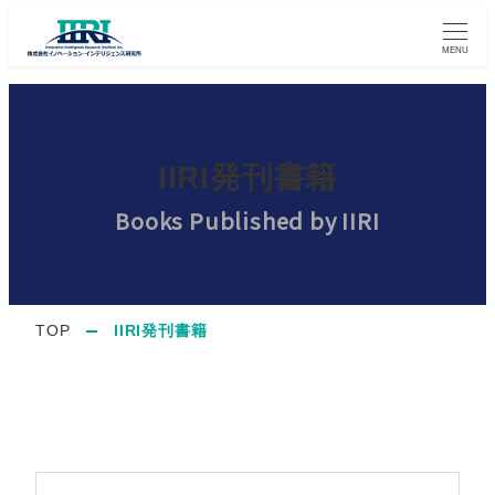
MENU
IIRI発刊書籍
Books Published by IIRI
TOP
IIRI発刊書籍