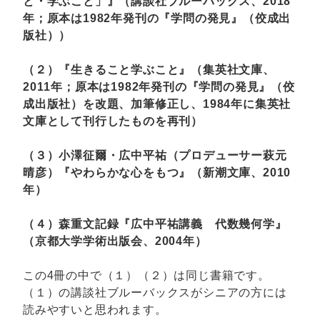
と・学ぶこと」』（講談社ブルーバックス、2018
年；原本は1982年発刊の『学問の発見』（佼成出
版社））
（２）『生きること学ぶこと』（集英社文庫、
2011年；原本は1982年発刊の『学問の発見』（佼
成出版社）を改題、加筆修正し、1984年に集英社
文庫として刊行したものを再刊）
（３）小澤征爾・広中平祐（プロデューサー萩元
晴彦）『やわらかな心をもつ』（新潮文庫、2010
年）
（４）森重文記録『広中平祐講義 代数幾何学』
（京都大学学術出版会、2004年）
この4冊の中で（１）（２）は同じ書籍です。
（１）の講談社ブルーバックスがシニアの方には
読みやすいと思われます。