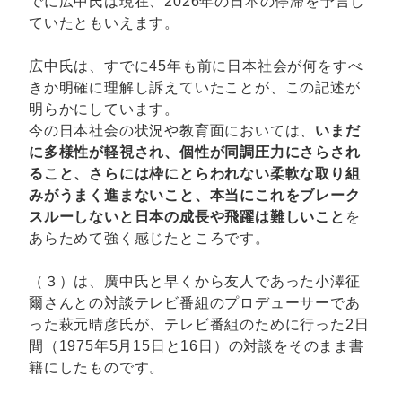
でに広中氏は現在、2026年の日本の停滞を予言し
ていたともいえます。
広中氏は、すでに45年も前に日本社会が何をすべ
きか明確に理解し訴えていたことが、この記述が
明らかにしています。
今の日本社会の状況や教育面においては、
いまだ
に多様性が軽視され、個性が同調圧力にさらされ
ること、さらには枠にとらわれない柔軟な取り組
みがうまく進まないこと、本当にこれをブレーク
スルーしないと日本の成長や飛躍は難しいこと
を
あらためて強く感じたところです。
（３）は、廣中氏と早くから友人であった小澤征
爾さんとの対談テレビ番組のプロデューサーであ
った萩元晴彦氏が、テレビ番組のために行った2日
間（1975年5月15日と16日）の対談をそのまま書
籍にしたものです。