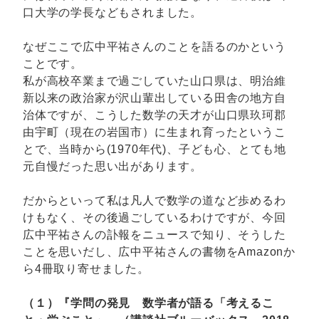
口大学の学長などもされました。
なぜここで広中平祐さんのことを語るのかという
ことです。
私が高校卒業まで過ごしていた山口県は、明治維
新以来の政治家が沢山輩出している田舎の地方自
治体ですが、こうした数学の天才が山口県玖珂郡
由宇町（現在の岩国市）に生まれ育ったというこ
とで、当時から(1970年代)、子ども心、とても地
元自慢だった思い出があります。
だからといって私は凡人で数学の道など歩めるわ
けもなく、その後過ごしているわけですが、今回
広中平祐さんの訃報をニュースで知り、そうした
ことを思いだし、広中平祐さんの書物をAmazonか
ら4冊取り寄せました。
（１）『学問の発見 数学者が語る「考えるこ