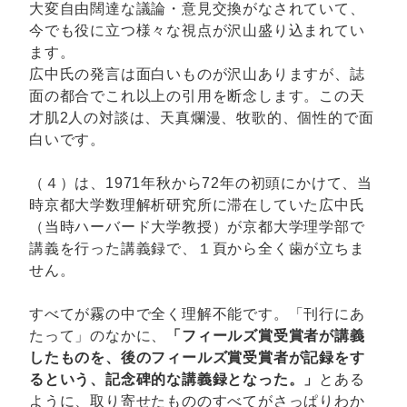
大変自由闊達な議論・意見交換がなされていて、
今でも役に立つ様々な視点が沢山盛り込まれてい
ます。
広中氏の発言は面白いものが沢山ありますが、誌
面の都合でこれ以上の引用を断念します。この天
才肌2人の対談は、天真爛漫、牧歌的、個性的で面
白いです。
（４）は、1971年秋から72年の初頭にかけて、当
時京都大学数理解析研究所に滞在していた広中氏
（当時ハーバード大学教授）が京都大学理学部で
講義を行った講義録で、１頁から全く歯が立ちま
せん。
すべてが霧の中で全く理解不能です。「刊行にあ
たって」のなかに、
「フィールズ賞受賞者が講義
したものを、後のフィールズ賞受賞者が記録をす
るという、記念碑的な講義録となった。」
とある
ように、取り寄せたもののすべてがさっぱりわか