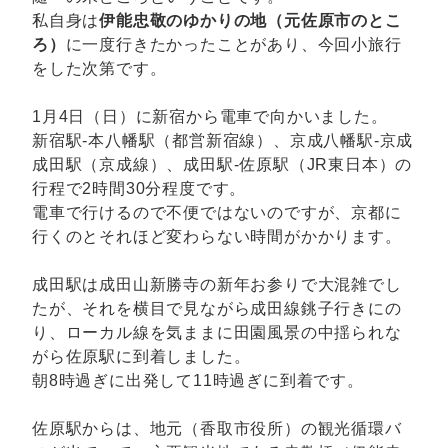
私自身は
伊能忠敬のゆかりの地（元佐原市のとこ
ろ）
に一度行きたかったことがあり、今回小旅行
をした次第です。
1月4日（日）に新宿から電車で向かいました。
新宿駅-本八幡駅（都営新宿線）、京成八幡駅-京成
成田駅（京成線）、成田駅-佐原駅（JR東日本）の
行程で2時間30分程度です。
電車で行けるので不便ではないのですが、京都に
行くのとそれほど変わらない時間がかかります。
成田駅は成田山新勝寺の新年お参りで大混雑でし
たが、それを横目で見ながら成田線銚子行きにの
り、ローカル線を気ままに田園風景の中揺られな
がら佐原駅に到着しました。
朝8時過ぎに出発して11時過ぎに到着です。
佐原駅からは、地元（香取市役所）の観光循環バ