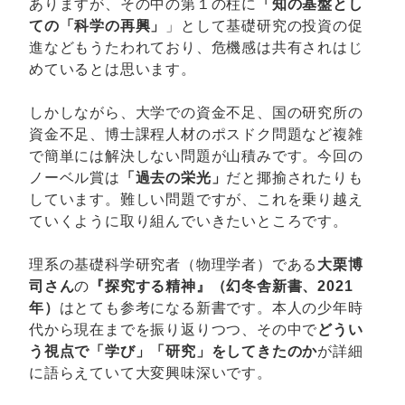
ありますが、その中の第１の柱に
「知の基盤とし
ての「科学の再興」
」として基礎研究の投資の促
進などもうたわれており、危機感は共有されはじ
めているとは思います。
しかしながら、大学での資金不足、国の研究所の
資金不足、博士課程人材のポスドク問題など複雑
で簡単には解決しない問題が山積みです。今回の
ノーベル賞は
「過去の栄光」
だと揶揄されたりも
しています。難しい問題ですが、これを乗り越え
ていくように取り組んでいきたいところです。
理系の基礎科学研究者（物理学者）である
大栗博
司さん
の
『探究する精神』（幻冬舎新書、2021
年）
はとても参考になる新書です。本人の少年時
代から現在までを振り返りつつ、その中で
どうい
う視点で「学び」「研究」をしてきたのか
が詳細
に語らえていて大変興味深いです。