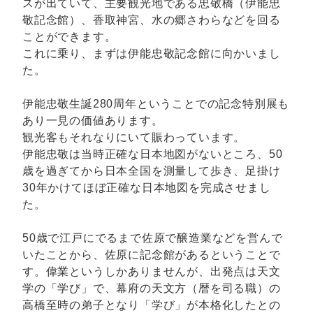
スが出ていて、主要観光地である忠敬橋（伊能忠
敬記念館）、香取神宮、水の郷さわらなどを回る
ことができます。
これに乗り、まずは伊能忠敬記念館に向かいまし
た。
伊能忠敬生誕280周年ということでの記念特別展も
あり一見の価値あります。
観光客もそれなりにいて賑わっています。
伊能忠敬は当時正確な日本地図がないところ、50
歳を過ぎてから日本全国を測量して歩き、足掛け
30年かけてほぼ正確な日本地図を完成させまし
た。
50歳で江戸にでるまで佐原で醸造業などを営んで
いたことから、佐原に記念館があるということで
す。偉業というしかありませんが、出発点は天文
学の「学び」で、幕府の天文方（暦を司る職）の
高橋至時の弟子となり「学び」が本格化したとの