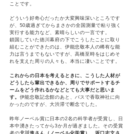
ことです。
どういう好奇心だったか大変興味深いところです
が、50歳過ぎてからまさかの全国測量で粘り強く
実行する能力など、素晴らしいの一言です。
鎖国していた徳川幕府の下でこうしたことに取り
組むことができたのは、伊能忠敬本人の稀有な能
力は言うまでもないですが、高橋至時をはじめそ
れを支えた周りの人々も、本当に凄いことです。
これからの日本を考えるときに、こうした人材が
どうしたら輩出できるか、周りでサポートするチ
ームをどう作れるかなどとても大事だと思いま
す。
伊能忠敬記念館のあと、バスで香取神社に向
かったのですが、大渋滞で断念でした。
昨年ノーベル賞に日本の2名の科学者が受賞し、日
本中湧きたってから3か月が過ぎました。その受賞
者の
北川進さん（ノーベル化学賞）、坂口志文さ