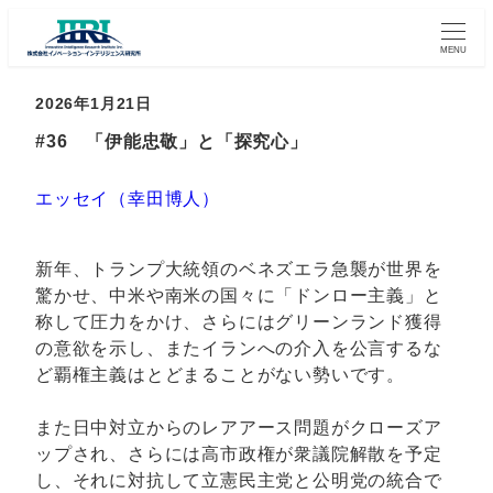
MENU
2026年1月21日
#36 「伊能忠敬」と「探究心」
エッセイ（幸田博人）
新年、トランプ大統領のベネズエラ急襲が世界を
驚かせ、中米や南米の国々に「ドンロー主義」と
称して圧力をかけ、さらにはグリーンランド獲得
の意欲を示し、またイランへの介入を公言するな
ど覇権主義はとどまることがない勢いです。
また日中対立からのレアアース問題がクローズア
ップされ、さらには高市政権が衆議院解散を予定
し、それに対抗して立憲民主党と公明党の統合で