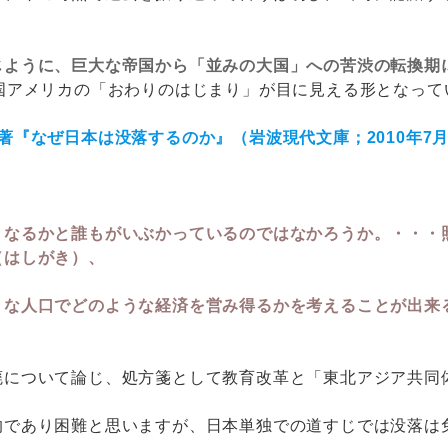
じように、巨大な帝国から「並みの大国」への苦渋の転換期
国アメリカの「おわりのはじまり」が目に見える形となって
著『なぜ日本は没落するのか』（岩波現代文庫；2010年7月
なるかと誰もがいぶかっているのではなかろうか。・・・照
（はしがき）、
うな人口でどのような経済を営み得るかを考えることが出来
廃について論じ、処方箋として教育改革と「東北アジア共同
的であり困難と思いますが、日本単独での道すじでは没落は