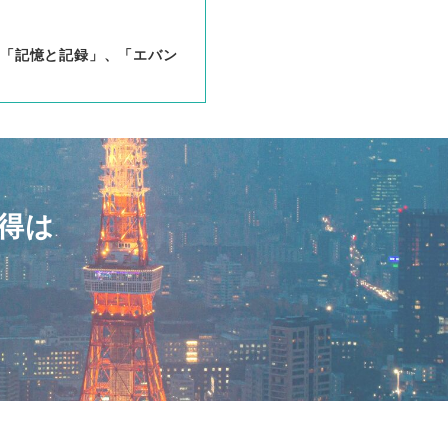
～「記憶と記録」、「エバン
得は