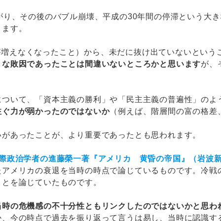
がり、その後のバブル崩壊、平成の30年間の停滞という大
ります。
DPが増えなくなったこと）から、未だに抜け出ていないという
きな敗因であったことは間違いないところかと思います
が、
について、「資本主義の勝利」や「民主主義の普遍性」のよ
注ぐ力が弱かったのではないか
（例えば、階層間の富の格差
いがあったことが、より重要であったとも思われます。
際政治学者の進藤榮一著『アメリカ 黄昏の帝国』（岩波新書
たアメリカの衰退を当時の時点で論じているものです。冷戦
ことを論じていたものです。
当時の危機感の不十分性ともリンクしたのではないかと思わ
か、今の時点で過去を振り返って言うは易し、当時に認識す