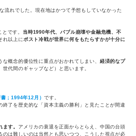
きな流れでした。現在地はかつて予想もしていなかった
ことです。
当時1990年代、バブル崩壊や金融危機、不
それ以上に
ポスト冷戦が世界に何をもたらすかが十分に
うな概念的優位性に重点がおかれてしまい、
経済的なプ
、世代間のギャップなど）と思います。
；1994年12月）
です。
の終了を歴史的な「資本主義の勝利」と見たことが間違
れます。
アメリカの衰退を正面からとらえ、中国の台頭
るのは難しいのは当然とも思いつつ、こうした視点が必