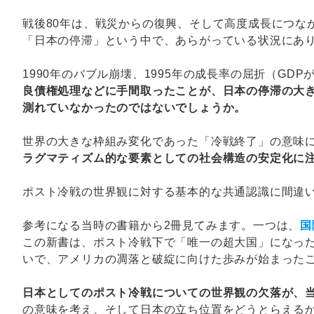
戦後80年は、戦災からの復興、そして高度成長につな
「日本の停滞」という中で、あらがっている状況にあ
1990年のバブル崩壊、1995年の成長率の屈折（G
良債権処理などに手間取ったことが、日本の停滞の大
測れていなかったのではないでしょうか。
世界の大きな枠組み変化であった「冷戦終了」の意味
ラグマティズム的な要素としての社会構造の安定化に
ポスト冷戦の世界観に対する基本的な共通認識に間違
参考になる当時の書籍から2冊見てみます。一つは、
国
この新書は、ポスト冷戦下で「唯一の超大国」になっ
いで、アメリカの凋落と破綻に向けた歩みが始まった
日本としてのポスト冷戦についての世界観の欠落が、
の意味を考え、そして日本の立ち位置をどうとらえる