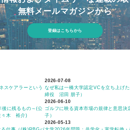
無料メールマガジンから
登録はこちらから
2026-07-08
ジネスケアラーという
なぜ私は一橋大学認定VCを立ち上げたのか
）
締役 沼田 朋子）
2026-06-10
年後に残るもの～(公
ゴルフに映る資本市場の規律と意思決定
々木 裕介)
子）
2026-05-13
仕事（(株)RBGパ
大学2026年問題：共学化・実学転換