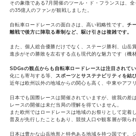
その象徴である7月開催のツール・ド・フランスは、全長
の35億人のファンが観戦しました。
自転車ロードレースの面白さは、高い戦略性です。
チ
離戦で後方に陣取る牽制など、駆け引きは複雑です。
また、個人総合優勝だけでなく、ステージ勝利、山岳
進歩がその勝敗を左右する点も現代的な魅力です（機
SDGs
の観点からも自転車ロードレースは注目されて
化にも寄与する等、
スポーツとサステナビリティを結
近年は欧州以外の地域からの関心も高く、中東やアフ
日本でも国際レースは開催されていますが、彼我の差
レースの開催は未だ当局の理解を得ていません。
また欧州ではロードレースは地域のお祭りとして定着
普及が先行したこともあり、競技人口や観客層が限ら
日本は豊かな山岳地形と特色ある地域を持つ国です。