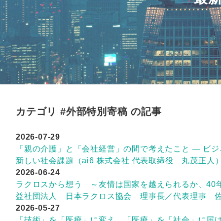
カテゴリ #外部特別寄稿 の記事
2026-07-29
「親の介護」と「会社経営」の間で考えたこと ― ビ
新しい社会課題（ai6 株式会社 代表取締役 丸茂正人
2026-06-24
ラクロスから想う ～友情は国家を越えられるか、40
益社団法人 日本ラクロス協会 理事長／代表理事 佐
2026-05-27
「技術」を「医療」に変え、「医療」を「社会」に届ける