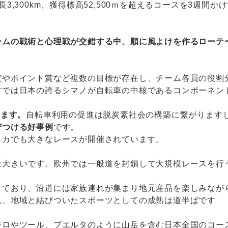
3,300km、獲得標高52,500ｍを超えるコースを3週
ームの戦術と心理戦が交錯する中、順に風よけを作るローテ
賞やポイント賞など複数の目標が存在し、チーム各員の役割
材では日本の誇るシマノが自転車の中核であるコンポーネン
います。
自転車利用の促進は脱炭素社会の構築に繋がります
びつける好事例
です。
リカでも大きなレースが開催されています。
は大きいです。欧州では一般道を封鎖して大規模レースを行
しており、沿道には家族連れが集まり地元産品を楽しみなが
れ、地域と結びついたスポーツとしての成熟は道半ばです
ジロやツール、ブエルタのように山岳を含む日本全国のコー