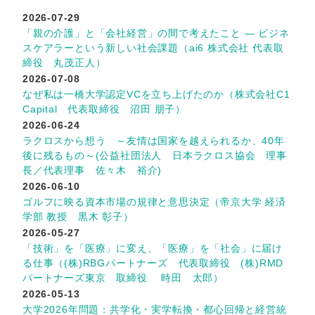
2026-07-29
「親の介護」と「会社経営」の間で考えたこと ― ビジネ
スケアラーという新しい社会課題（ai6 株式会社 代表取
締役 丸茂正人）
2026-07-08
なぜ私は一橋大学認定VCを立ち上げたのか（株式会社C1
Capital 代表取締役 沼田 朋子）
2026-06-24
ラクロスから想う ～友情は国家を越えられるか、40年
後に残るもの～(公益社団法人 日本ラクロス協会 理事
長／代表理事 佐々木 裕介)
2026-06-10
ゴルフに映る資本市場の規律と意思決定（帝京大学 経済
学部 教授 黒木 彰子）
2026-05-27
「技術」を「医療」に変え、「医療」を「社会」に届け
る仕事（(株)RBGパートナーズ 代表取締役 (株)RMD
パートナーズ東京 取締役 時田 太郎）
2026-05-13
大学2026年問題：共学化・実学転換・都心回帰と経営統