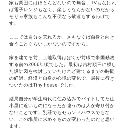
家も周囲にはほとんどないので無音、TVもなけれ
ば電子レンジもなく、楽しくなんかないのだから
そりゃ家族もこんな不便なら敬遠もするわけで
す。
ここでは自分を忘れるか、さもなくば自身と向き
合うことぐらいしかないのですから。
家を建てる前、土地取得はぼくが前職で米国勤務
する前の2006年頃でした。最初は吉村順三に模し
た設計図を検討していたけれど建てるまでの時間
の経過、経済と自身の心境の変化で、最後に行き
ついたのはTiny house でした。
結局自分が学生時代に住み込みでバイトしてた山
小屋に近いものになったが違うのは人が寄り付か
ないことです。別荘でもセカンドハウスでもな
い、この場所に求めるものが変わったのだと思い
ます。