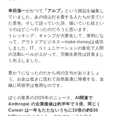
串田孫一
がかつて
「アルプ」
という雑誌を編集し
ていました。あの頃山行を愛する人たちが見てい
た景色、そして語っていた詩、描いていた絵とい
うのはどこへ行ったのだろうと思います。
トレッキング、キャンプが大衆化して、便利にな
って、アウトドアビジネス＝make moneyは成功
しました。IT、コミュニケーションの進化で人間
の活動レベルが上がって、労働生産性は目覚まし
く向上しました。
豊か？になったのだから何の文句がありましょ
う。お金は低きに流れて自然最適に帰着する、金
融に民俗学は無用なのです。
ぼくの業界の2025年のニュース、
AI関連で
Anthropic の企業価値は約半年で３倍、同じく
Cursor は一年もたたないうちに10倍の約$30