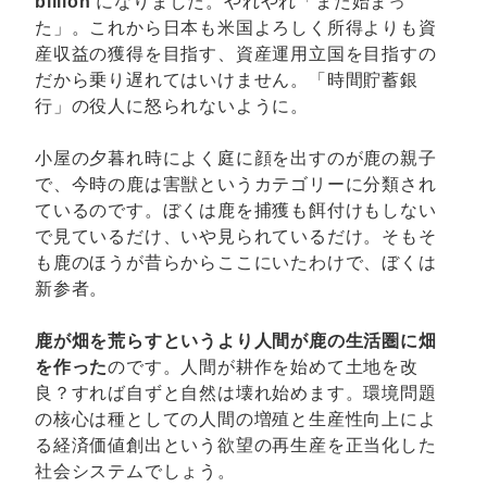
billion
になりました。やれやれ「また始まっ
た」。これから日本も米国よろしく所得よりも資
産収益の獲得を目指す、資産運用立国を目指すの
だから乗り遅れてはいけません。「時間貯蓄銀
行」の役人に怒られないように。
小屋の夕暮れ時によく庭に顔を出すのが鹿の親子
で、今時の鹿は害獣というカテゴリーに分類され
ているのです。ぼくは鹿を捕獲も餌付けもしない
で見ているだけ、いや見られているだけ。そもそ
も鹿のほうが昔らからここにいたわけで、ぼくは
新参者。
鹿が畑を荒らすというより人間が鹿の生活圏に畑
を作った
のです。人間が耕作を始めて土地を改
良？すれば自ずと自然は壊れ始めます。環境問題
の核心は種としての人間の増殖と生産性向上によ
る経済価値創出という欲望の再生産を正当化した
社会システムでしょう。