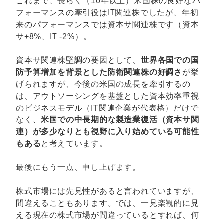
これまで、長らく（10年以上）米国株の良好なパ
フォーマンスの牽引役はIT関連株でしたが、年初
来のパフォーマンスでは資本サ関連株です（資本
サ+8%、IT -2%）。
資本サ関連株堅調の要因として、
世界各国での国
防予算増加を背景とした防衛関連株の好調さ
が挙
げられますが、今後の米国の成長を牽引するの
は、アウトソーシングを基盤とした資本効率重視
のビジネスモデル（IT関連企業が代表格）だけで
なく、
米国での中長期的な製造業復活（資本サ関
連）が多少なりとも視野に入り始めている可能性
もある
と考えています。
最後にもう一点、申し上げます。
株式市場には先見性があると言われていますが、
間違えることもあります。では、一見楽観的に見
える現在の株式市場が間違っているとすれば、何