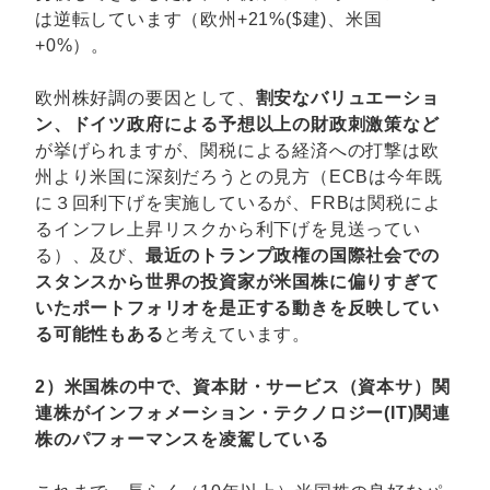
は逆転しています（欧州+21%($建)、米国
+0%）。
欧州株好調の要因として、
割安なバリュエーショ
ン、ドイツ政府による予想以上の財政刺激策など
が挙げられますが、関税による経済への打撃は欧
州より米国に深刻だろうとの見方（ECBは今年既
に３回利下げを実施しているが、FRBは関税によ
るインフレ上昇リスクから利下げを見送ってい
る）、及び、
最近のトランプ政権の国際社会での
スタンスから世界の投資家が米国株に偏りすぎて
いたポートフォリオを是正する動きを反映してい
る可能性もある
と考えています。
2）米国株の中で、資本財・サービス（資本サ）関
連株がインフォメーション・テクノロジー(IT)関連
株のパフォーマンスを凌駕している