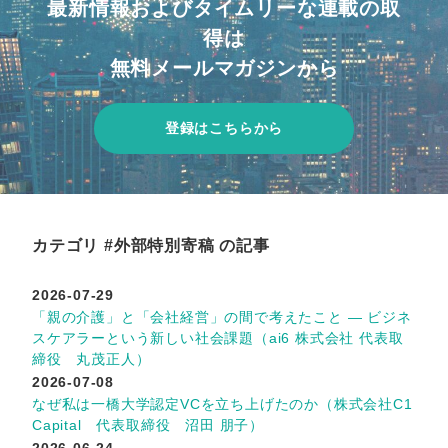
最新情報およびタイムリーな連載の取
得は
無料メールマガジンから
登録はこちらから
カテゴリ #外部特別寄稿 の記事
2026-07-29
「親の介護」と「会社経営」の間で考えたこと ― ビジネ
スケアラーという新しい社会課題（ai6 株式会社 代表取
締役 丸茂正人）
2026-07-08
なぜ私は一橋大学認定VCを立ち上げたのか（株式会社C1
Capital 代表取締役 沼田 朋子）
2026-06-24