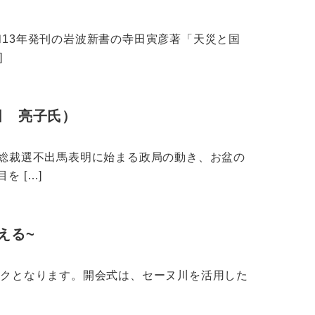
和13年発刊の岩波新書の寺田寅彦著「天災と国
]
田 亮子氏）
の総裁選不出馬表明に始まる政局の動き、お盆の
 […]
える~
ンピックとなります。開会式は、セーヌ川を活用した