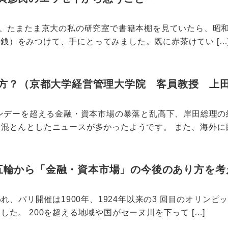
）、たまたま京大の私の研究室で書籍本棚を見ていたら、昭
50銭）をみつけて、手にとってみました。既に赤茶けてい […
方？（京都大学経営管理大学院 客員教授 上
マンデーを超える金融・資本市場の暴落と乱高下、岸田総理
混とんとしたニュースが多かったようです。 また、海外に目を
リ五輪から「金融・資本市場」の今後のあり方を考
われ、パリ開催は1900年、1924年以来の3 回目のオリ
た。 200を超える地域や国がセーヌ川を下って […]