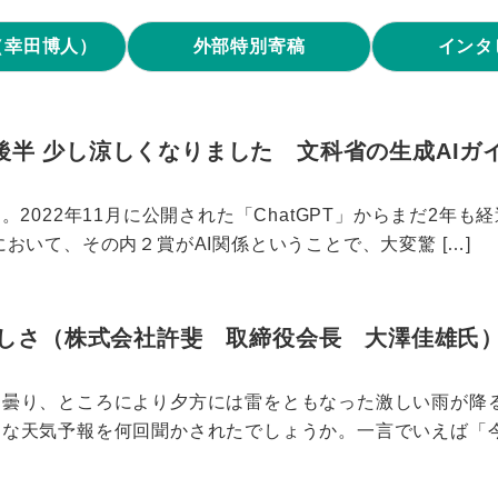
（幸田博人）
外部特別寄稿
インタ
月後半 少し涼しくなりました 文科省の生成AI
。2022年11月に公開された「ChatGPT」からまだ2年
おいて、その内２賞がAI関係ということで、大変驚 […]
しさ（株式会社許斐 取締役会長 大澤佳雄氏
曇り、ところにより夕方には雷をともなった激しい雨が降る
な天気予報を何回聞かされたでしょうか。一言でいえば「今日