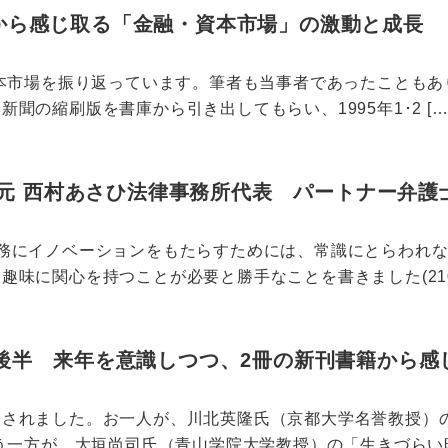
面から感じ取る「金融・資本市場」の激動と成長
資本市場を振り返っています。筆者も当事者であったことも
聞の縮刷版を書庫から引き出してもらい、1995年1･2 […
元 西村あさひ法律事務所代表 パートナー弁護
法務にイノベーションをもたらすためには、常識にとらわれ
味に関心を持つことが必要と勝手なことを書きました(2106
月後半 来年を意識しつつ、2冊の新刊書籍から感
刊されました。お一人が、川北英隆氏（京都大学名誉教授）
う一方が、大垣尚司氏（青山学院大学教授）の「生きづらい時