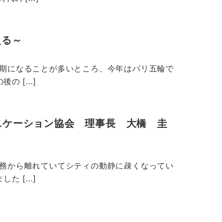
える～
時期になることが多いところ、今年はパリ五輪で
の […]
ニケーション協会 理事長 大橋 圭
実務から離れていてシティの動静に疎くなってい
た […]