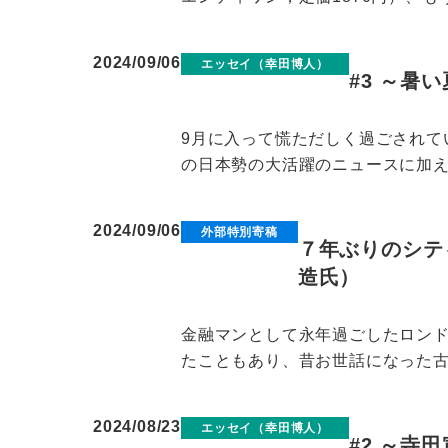
2024/09/06
エッセイ（幸田博人）
#3 ～暑
9月に入って慌ただしく過ごされて
の日本勢の大活躍のニュースに加え
2024/09/06
外部特別寄稿
７年ぶりのシテ
造氏）
金融マンとして永年過ごしたロンド
たこともあり、昔お世話になった古
2024/08/23
エッセイ（幸田博人）
#2 ～寺