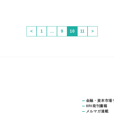
<
1
…
9
10
11
>
金融・資本市場
IIRI発刊書籍
メルマガ連載