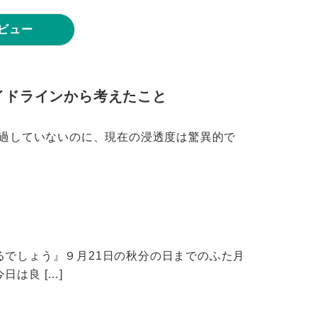
ビュー
ガイドラインから考えたこと
も経過していないのに、現在の浸透度は驚異的で
）
でしょう』９月21日の秋分の日までのふた月
は良 […]