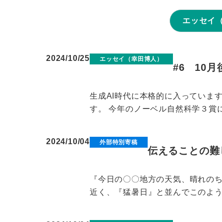
エッセイ
2024/10/25
エッセイ（幸田博人）
#6 10
生成AI時代に本格的に入っています
す。 今年のノーベル自然科学３賞に
2024/10/04
外部特別寄稿
伝えることの難
『今日の〇〇地方の天気、晴れのち
近く、『猛暑日』と並んでこのよう