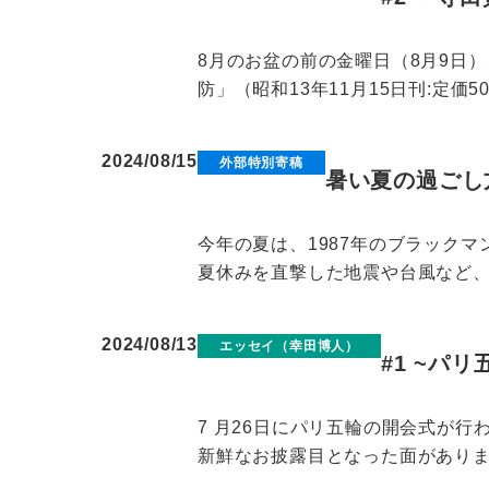
8月のお盆の前の金曜日（8月9日
防」（昭和13年11月15日刊:定価
2024/08/15
外部特別寄稿
暑い夏の過ごし
今年の夏は、1987年のブラック
夏休みを直撃した地震や台風など、
2024/08/13
エッセイ（幸田博人）
#1 ~パ
7 月26日にパリ五輪の開会式が行
新鮮なお披露目となった面がありまし