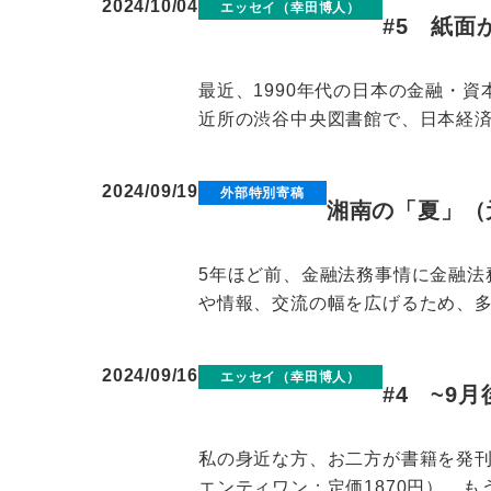
2024/10/04
エッセイ（幸田博人）
#5 紙
最近、1990年代の日本の金融・
近所の渋谷中央図書館で、日本経済新
2024/09/19
外部特別寄稿
湘南の「夏」（
5年ほど前、金融法務事情に金融
や情報、交流の幅を広げるため、多趣
2024/09/16
エッセイ（幸田博人）
#4 ~9
私の身近な方、お二方が書籍を発
エンティワン；定価1870円）、も