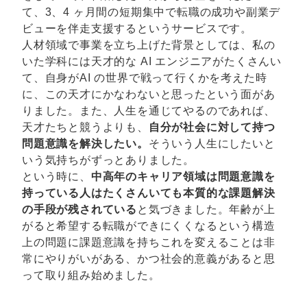
て、3、4 ヶ月間の短期集中で転職の成功や副業デ
ビューを伴走支援するというサービスです。
人材領域で事業を立ち上げた背景としては、私の
いた学科には天才的な AI エンジニアがたくさんい
て、自身がAI の世界で戦って行くかを考えた時
に、この天才にかなわないと思ったという面があ
りました。また、人生を通じてやるのであれば、
天才たちと競うよりも、
自分が社会に対して持つ
問題意識を解決したい。
そういう人生にしたいと
いう気持ちがずっとありました。
という時に、
中高年のキャリア領域は問題意識を
持っている人はたくさんいても本質的な課題解決
の手段が残されている
と気づきました。年齢が上
がると希望する転職ができにくくなるという構造
上の問題に課題意識を持ちこれを変えることは非
常にやりがいがある、かつ社会的意義があると思
って取り組み始めました。