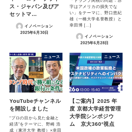
「トランプ関税の問題：赤
ス・ジャパン及びア
字はアメリカの損失でな
い」をテーマに、野口悠紀
セットマ…
雄（一橋大学名誉教授）と
幸田博 […]
イノベーション
2025年6月30日
イノベーション
2025年6月28日
ニュース
ニュース
YouTubeチャンネル
【ご案内】2025 年
を開設しました
度 京都大学経営管理
大学院シンポジウ
“プロの目から見た金融と
ム 京大360°視点
経済”をテーマに、野崎 浩
成（東洋大学 教授）×幸田
…