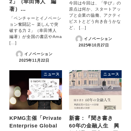
2」（幸田博人 編
今回は今回は、「学び」の
著）…
原点は何か、スタートアッ
プと企業の協働、アクティ
「ベンチャーとイノベーシ
ビストとどう向き合うかな
ョン奮闘記～ 楽しんで突
ど、 […]
破する力 2」（幸田博人
編著）が全国の書店やAma
イノベーション
[…]
2025年10月27日
イノベーション
2025年11月22日
ニュース
ニュース
KPMG主催「Private
新書：『聞き書き
Enterprise Global
60年の金融人生 興