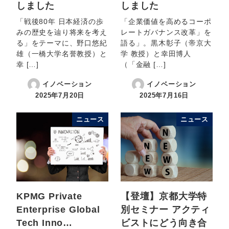
しました
しました
「戦後80年 日本経済の歩
「企業価値を高めるコーポ
みの歴史を辿り将来を考え
レートガバナンス改革」を
る」をテーマに、野口悠紀
語る」。黒木彰子（帝京大
雄（一橋大学名誉教授）と
学 教授）と幸田博人
幸 […]
（「金融 […]
イノベーション
イノベーション
2025年7月20日
2025年7月16日
ニュース
ニュース
KPMG Private
【登壇】京都大学特
Enterprise Global
別セミナー アクティ
Tech Inno…
ビストにどう向き合