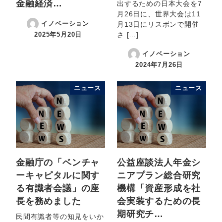
金融経済…
出するための日本大会を7
月26日に、世界大会は11
イノベーション
月13日にリスボンで開催
2025年5月20日
さ […]
イノベーション
2024年7月26日
ニュース
ニュース
金融庁の「ベンチャ
公益座談法人年金シ
ーキャピタルに関す
ニアプラン総合研究
る有識者会議」の座
機構「資産形成を社
長を務めました
会実装するための長
期研究チ…
民間有識者等の知見をいか