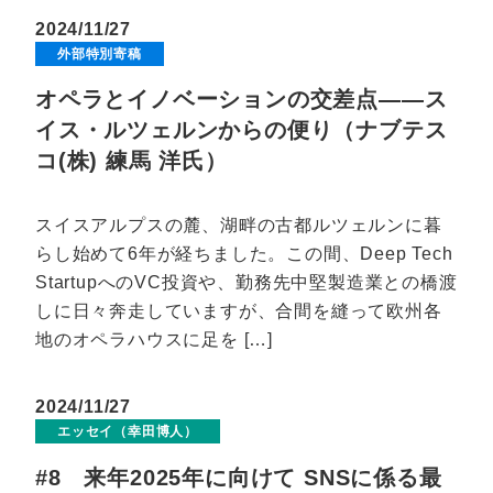
2024/11/27
外部特別寄稿
オペラとイノベーションの交差点――ス
イス・ルツェルンからの便り（ナブテス
コ(株) 練馬 洋氏）
スイスアルプスの麓、湖畔の古都ルツェルンに暮
らし始めて6年が経ちました。この間、Deep Tech
StartupへのVC投資や、勤務先中堅製造業との橋渡
しに日々奔走していますが、合間を縫って欧州各
地のオペラハウスに足を […]
2024/11/27
エッセイ（幸田博人）
#8 来年2025年に向けて SNSに係る最